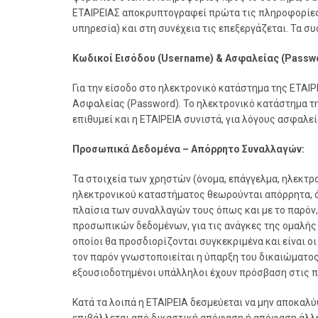
ΕΤΑΙΡΕΙΑΣ αποκρυπτογραφεί πρώτα τις πληροφορίες π
υπηρεσία) και στη συνέχεια τις επεξεργάζεται. Τα 
Κωδικοί Εισόδου (Username) & Ασφαλείας (Passwo
Για την είσοδο στο ηλεκτρονικό κατάστημα της ΕΤΑΙ
Ασφαλείας (Password). Το ηλεκτρονικό κατάστημα τ
επιθυμεί και η ΕΤΑΙΡΕΙΑ συνιστά, για λόγους ασφαλε
Προσωπικά Δεδομένα – Απόρρητο Συναλλαγών:
Τα στοιχεία των χρηστών (όνομα, επάγγελμα, ηλεκτρ
ηλεκτρονικού καταστήματος θεωρούνται απόρρητα, ό
πλαίσια των συναλλαγών τους όπως και με το παρόν,
προσωπικών δεδομένων, για τις ανάγκες της ομαλής
οποίοι θα προσδιορίζονται συγκεκριμένα και είναι ο
τον παρόν γνωστοποιείται η ύπαρξη του δικαιώματος
εξουσιοδοτημένοι υπάλληλοι έχουν πρόσβαση στις πλ
Κατά τα λοιπά η ΕΤΑΙΡΕΙΑ δεσμεύεται να μην αποκαλύ