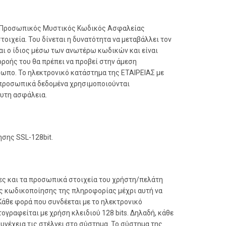
ι ο Προσωπικός Μυστικός Κωδικός Ασφαλείας
ιχεία. Του δίνεται η δυνατότητα να μεταβάλλει τον
αι ο ίδιος μέσω των ανωτέρω κωδικών και είναι
ροής του θα πρέπει να προβεί στην άμεση
σωπο. Το ηλεκτρονικό κατάστημα της ΕΤΑΙΡΕΙΑΣ με
 προσωπικά δεδομένα χρησιμοποιούνται
λυτη ασφάλεια.
σης SSL-128bit.
ίες και τα προσωπικά στοιχεία του χρήστη/πελάτη
ς κωδικοποίησης της πληροφορίας μέχρι αυτή να
Κάθε φορά που συνδέεται με το ηλεκτρονικό
γραφείται με χρήση κλειδιού 128 bits. Δηλαδή, κάθε
υνέχεια τις στέλνει στο σύστημα. Το σύστημα της