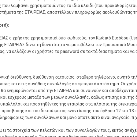
ου λαμβάνει χρησιμοποιώντας το ίδιο κλειδί (που προκαθορίζεται 
συστήματα της ΕΤΑΙΡΕΙΑΣ, αποστέλλουν πληροφορίες ακολουθώντας τ
rd):
ΡΕΙΑΣ ο χρήστης χρησιμοποιεί δύο κωδικούς, τον Kωδικό Εισόδου (
ης ΕΤΑΙΡΕΙΑΣ δίνει τη δυνατότητα να μεταβάλλει τον Προσωπικό Μυ
ίας, να αλλάζουν οι χρήστες το password σε τακτά διαστήματα και ν
ονική διεύθυνση, διεύθυνση κατοικίας, σταθερό τηλέφωνο, κινητό 
πως και στις συνήθεις συναλλαγές σε εμπορικό κατάστημα. Οι χρήσ
 θα ενημερώνονται από την ΕΤΑΙΡΕΙΑ και συναινούν και αποδέχονται
 και ευχερούς μεταξύ των μερών συναλλαγής, καθώς επίσης και της 
ι υπάλληλοι και προστηθέντες της εταιρίας στα πλαίσια της διεκπε
 πρόσβασης και του δικαιώματος εναντίωσης του άρθρου 12 και 13 το
ηροφορίες των συναλλαγών και μόνο όποτε αυτό είναι αναγκαίο, π.χ
ψει τα στοιχεία των πελατών και των συναλλαγών τους, εκτός αν έχε