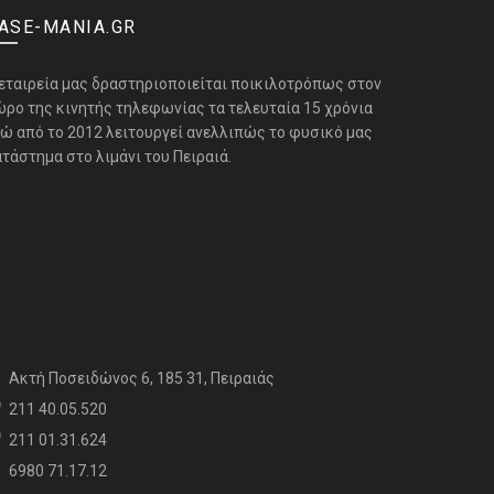
ASE-MANIA.GR
 εταιρεία μας δραστηριοποιείται ποικιλοτρόπως στον
ώρο της κινητής τηλεφωνίας τα τελευταία 15 χρόνια
νώ από το 2012 λειτουργεί ανελλιπώς το φυσικό μας
τάστημα στο λιμάνι του Πειραιά.
Aκτή Ποσειδώνος 6, 185 31, Πειραιάς
211 40.05.520
211 01.31.624
6980 71.17.12