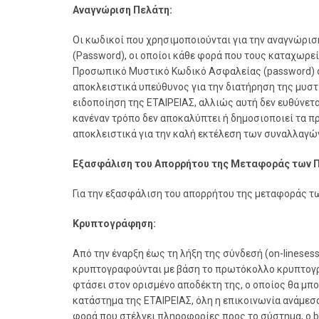
Αναγνώριση Πελάτη:
Οι κωδικοί που χρησιμοποιούνται για την αναγνώρι
(Password), οι οποίοι κάθε φορά που τους καταχωρε
Προσωπικό Μυστικό Κωδικό Ασφαλείας (password) όσο
αποκλειστικά υπεύθυνος για την διατήρηση της μυστ
ειδοποίηση της ΕΤΑΙΡΕΙΑΣ, αλλιώς αυτή δεν ευθύνετ
κανέναν τρόπο δεν αποκαλύπτει ή δημοσιοποιεί τα 
αποκλειστικά για την καλή εκτέλεση των συναλλαγώ
Εξασφάλιση του Απορρήτου της Μεταφοράς των 
Για την εξασφάλιση του απορρήτου της μεταφοράς τ
Κρυπτογράφηση:
Από την έναρξη έως τη λήξη της σύνδεσή (on-lineses
κρυπτογραφούνται με βάση το πρωτόκολλο κρυπτογρά
φτάσει στον ορισμένο αποδέκτη της, ο οποίος θα μπ
κατάστημα της ΕΤΑΙΡΕΙΑΣ, όλη η επικοινωνία ανάμεσα
φορά που στέλνει πληροφορίες προς το σύστημα, ο br