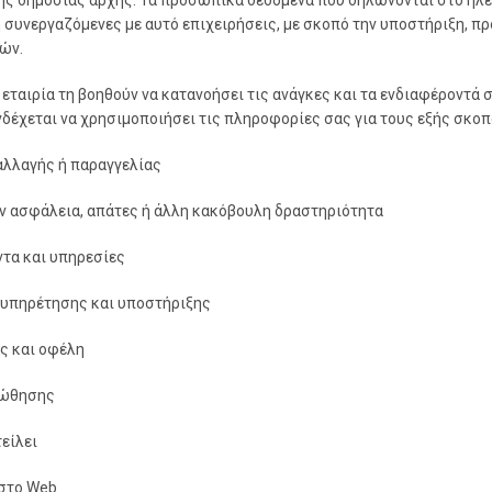
ς δημόσιας αρχής. Τα προσωπικά δεδομένα που δηλώνονται στο ηλεκ
 συνεργαζόμενες με αυτό επιχειρήσεις, με σκοπό την υποστήριξη, π
ών.
εταιρία τη βοηθούν να κατανοήσει τις ανάγκες και τα ενδιαφέροντά 
ενδέχεται να χρησιμοποιήσει τις πληροφορίες σας για τους εξής σκοπ
λλαγής ή παραγγελίας
ην ασφάλεια, απάτες ή άλλη κακόβουλη δραστηριότητα
ντα και υπηρεσίες
εξυπηρέτησης και υποστήριξης
ς και οφέλη
οώθησης
είλει
 στο Web