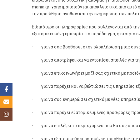
επιβάλλεται από δικαστική απόφαση ή απόφαση άλλη
mania.gr χρησιμοποιούνται αποκλειστικά από αυτό ή
την προώθηση αγαθών και την ενημέρωση των πελατ
Ειδικότερα οι πληροφορίες που συλλέγονται από την 
εξατομικευμένη εμπειρία. Για παράδειγμα, η εταιρία 
· για να σας βοηθήσει στην ολοκλήρωση μιας συνα
· για να αποτρέψει και να εντοπίσει απειλές για τ
· για να επικοινωνήσει μαζί σας σχετικά με προϊό
· για να παρέχει και να βελτιώσει τις υπηρεσίες 
Facebook
· για να σας ενημερώσει σχετικά με νέες υπηρεσίε
Email
· για να παρέχει εξατομικευμένες προσφορές πρ
Instagram
· για να επιλέξει το περιεχόμενο που θα σας αποστ
· για να εξατομικεύσει ορισμένες τοποθεσίες της