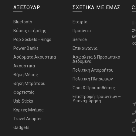
ΑΞΕΣΟΥΑΡ
ΣΧΕΤΙΚΑ ΜΕ ΕΜΑΣ
C
Bluetooth
Εταιρία
H
χ
Bάσεις στήριξης
Προϊόντα
ε
Pop Sockets - Rings
Service
κα
Power Banks
Επικοινωνια
Ασύρματα Ακουστικά
Ασφάλεια & Προσωπικά
Δεδομένα
Ακουστικά
Πολιτική Απορρήτου
Θήκη Μέσης
Πολιτική Πληρωμών
Θήκη Μπράτσου
Όροι & Προϋποθέσεις
Φορτιστές
Επιστροφή Προϊόντων –
Υπαναχώρηση
Usb Sticks
Κάρτες Μνήμης
Travel Adapter
Gadgets