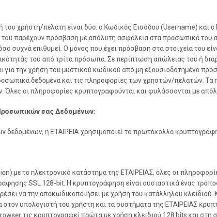
σή του χρήστη/πελάτη είναι δύο: ο Κωδικός Εισόδου (Username) κα
ί του παρέχουν πρόσβαση με απόλυτη ασφάλεια στα προσωπικά του στο
 συχνά επιθυμεί. Ο μόνος που έχει πρόσβαση στα στοιχεία του είν
ικότητάς του από τρίτα πρόσωπα. Σε περίπτωση απώλειας του ή διαρ
αι για την χρήση του μυστικού κωδικού από μη εξουσιοδοτημένο πρό
προσωπικά δεδομένα και τις πληροφορίες των χρηστών/πελατών. Τα
ν. Όλες οι πληροφορίες κρυπτογραφούνται και φυλάσσονται με από
Προσωπικών σας Δεδομένων:
ων δεδομένων, η ΕΤΑΙΡΕΙΑ χρησιμοποιεί το πρωτόκολλο κρυπτογράφη
sion) με το ηλεκτρονικό κατάστημα της ΕΤΑΙΡΕΙΑΣ, όλες οι πληροφορ
φησης SSL 128-bit. Η κρυπτογράφηση είναι ουσιαστικά ένας τρόπο
ορέσει να την αποκωδικοποιήσει με χρήση του κατάλληλου κλειδιού. 
 στον υπολογιστή του χρήστη και τα συστήματα της ΕΤΑΙΡΕΙΑΣ κρυπτο
owser τις κρυπτογραφεί πρώτα με χρήση κλειδιού 128 bits και στη σ