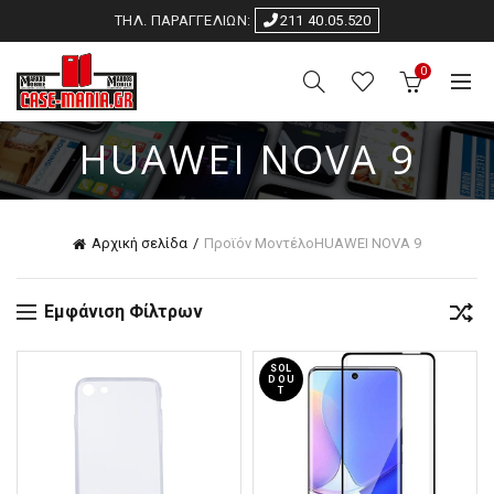
ΤΗΛ. ΠΑΡΑΓΓΕΛΙΩΝ:
211 40.05.520
0
HUAWEI NOVA 9
Αρχική σελίδα
Προϊόν Μοντέλο
HUAWEI NOVA 9
Εμφάνιση Φίλτρων
SOL
D OU
T