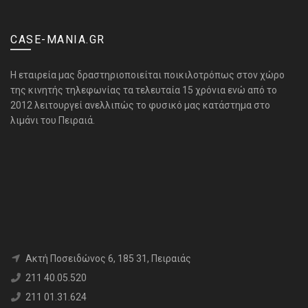
CASE-MANIA.GR
H εταιρεία μας δραστηριοποιείται ποικιλοτρόπως στον χώρο
της κινητής τηλεφωνίας τα τελευταία 15 χρόνια ενώ από το
2012 λειτουργεί ανελλιπώς το φυσικό μας κατάστημα στο
λιμάνι του Πειραιά.
Aκτή Ποσειδώνος 6, 185 31, Πειραιάς
211 40.05.520
211 01.31.624