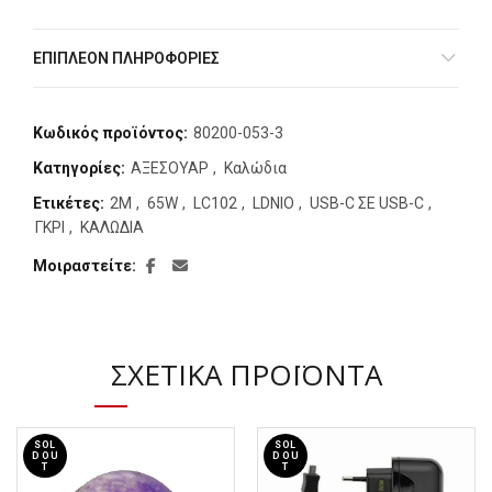
ΕΠΙΠΛΈΟΝ ΠΛΗΡΟΦΟΡΊΕΣ
Κωδικός προϊόντος:
80200-053-3
Κατηγορίες:
ΑΞΕΣΟΥΑΡ
,
Καλώδια
Ετικέτες:
2M
,
65W
,
LC102
,
LDNIO
,
USB-C ΣΕ USB-C
,
ΓΚΡΙ
,
ΚΑΛΩΔΙΑ
Μοιραστείτε
ΣΧΕΤΙΚΆ ΠΡΟΪΌΝΤΑ
SOL
SOL
D OU
D OU
T
T