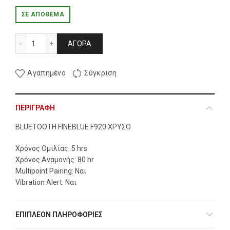
ΣΕ ΑΠΌΘΕΜΑ
BLUETOOTH FINEBLUE F920 ΧΡΥΣΟ ποσότητα
ΑΓΟΡΆ
Αγαπημένο
Σύγκριση
ΠΕΡΙΓΡΑΦΉ
BLUETOOTH FINEBLUE F920 ΧΡΥΣΟ
Χρόνος Ομιλίας: 5 hrs
Χρόνος Αναμονής: 80 hr
Μultipoint Pairing: Ναι
Vibration Alert: Nαι
ΕΠΙΠΛΈΟΝ ΠΛΗΡΟΦΟΡΊΕΣ