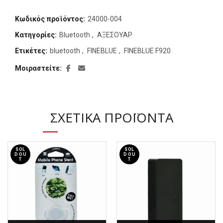
Κωδικός προϊόντος:
24000-004
Κατηγορίες:
Bluetooth
,
ΑΞΕΣΟΥΑΡ
Ετικέτες:
bluetooth
,
FINEBLUE
,
FINEBLUE F920
Μοιραστείτε
ΣΧΕΤΙΚΆ ΠΡΟΪΌΝΤΑ
SOL
SOL
D OU
D OU
T
T