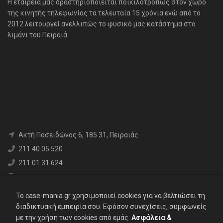
H εταιρεία μας δραστηριοποιείται ποικιλοτρόπως στον χώρο
της κινητής τηλεφωνίας τα τελευταία 15 χρόνια ενώ από το
2012 λειτουργεί ανελλιπώς το φυσικό μας κατάστημα στο
λιμάνι του Πειραιά.
Aκτή Ποσειδώνος 6, 185 31, Πειραιάς
211 40.05.520
211 01.31.624
6980 71.17.12
info@case-mania.gr
To case-mania.gr χρησιμοποιεί cookies για να βελτιώσει τη
Α.Φ.Μ. : 800376552 | Αρ. ΓΕΜΗ: 119062907000
διαδικτυακή εμπειρία σου. Εφόσον συνεχίσεις, συμφωνείς
με την χρήση των cookies από εμάς.
Ασφάλεια &