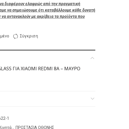
ή να διαφέρουν ελαφρώς από την πραγματική
λαμε να σημειώσουμε ότι καταβάλλουμε κάθε δυνατή
 να αντανακλούν με ακρίβεια τα προϊόντα που
μένο
Σύγκριση
LASS ΓΙΑ XIAOMI REDMI 8A – ΜΑΥΡΟ
622-1
Κινητά
,
ΠΡΟΣΤΑΣΙΑ ΟΘΟΝΗΣ