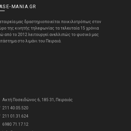
ASE-MANIA.GR
 εταιρεία μας δραστηριοποιείται ποικιλοτρόπως στον
ώρο της κινητής τηλεφωνίας τα τελευταία 15 χρόνια
νώ από το 2012 λειτουργεί ανελλιπώς το φυσικό μας
τάστημα στο λιμάνι του Πειραιά.
Aκτή Ποσειδώνος 6, 185 31, Πειραιάς
211 40.05.520
211 01.31.624
6980 71.17.12