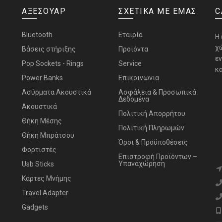
ΑΞΕΣΟΥΑΡ
ΣΧΕΤΙΚΑ ΜΕ ΕΜΑΣ
C
Bluetooth
Εταιρία
H
χ
Bάσεις στήριξης
Προϊόντα
ε
Pop Sockets - Rings
Service
κα
Power Banks
Επικοινωνια
Ασύρματα Ακουστικά
Ασφάλεια & Προσωπικά
Δεδομένα
Ακουστικά
Πολιτική Απορρήτου
Θήκη Μέσης
Πολιτική Πληρωμών
Θήκη Μπράτσου
Όροι & Προϋποθέσεις
Φορτιστές
Επιστροφή Προϊόντων –
Υπαναχώρηση
Usb Sticks
Κάρτες Μνήμης
Travel Adapter
Gadgets