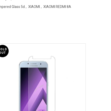
pered Glass 5d
,
XIAOMI
,
XIAOMI REDMI 8A
SOLD
SOLD
OUT
OUT