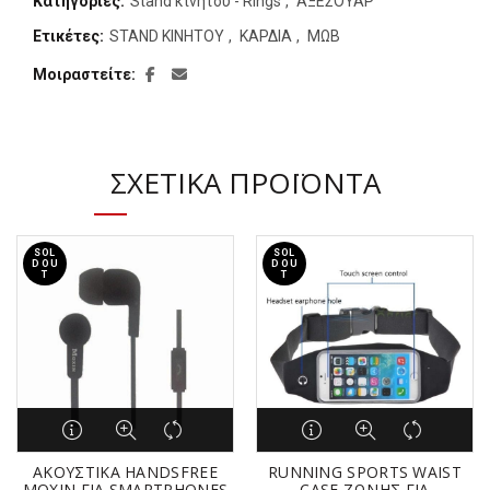
Κατηγορίες:
Stand κινητού - Rings
,
ΑΞΕΣΟΥΑΡ
Ετικέτες:
STAND ΚΙΝΗΤΟΥ
,
ΚΑΡΔΙΑ
,
ΜΩΒ
Μοιραστείτε
ΣΧΕΤΙΚΆ ΠΡΟΪΌΝΤΑ
SOL
SOL
D OU
D OU
T
T
ΑΚΟΥΣΤΙΚΑ HANDSFREE
RUNNING SPORTS WAIST
MOXIN ΓΙΑ SMARTPHONES
CASE ΖΩΝΗΣ ΓΙΑ