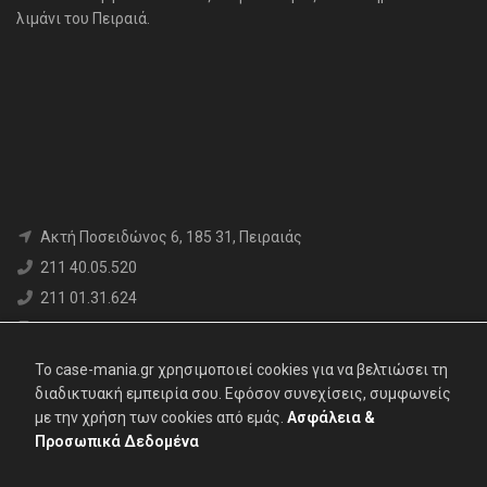
λιμάνι του Πειραιά.
Aκτή Ποσειδώνος 6, 185 31, Πειραιάς
211 40.05.520
211 01.31.624
6980 71.17.12
info@case-mania.gr
To case-mania.gr χρησιμοποιεί cookies για να βελτιώσει τη
Α.Φ.Μ. : 800376552 | Αρ. ΓΕΜΗ: 119062907000
διαδικτυακή εμπειρία σου. Εφόσον συνεχίσεις, συμφωνείς
με την χρήση των cookies από εμάς.
Ασφάλεια &
Προσωπικά Δεδομένα