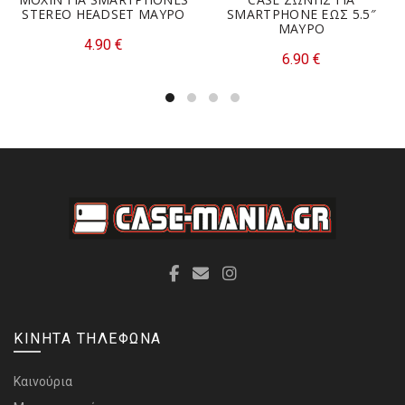
STEREO HEADSET MAΥΡΟ
SMARTPHONE ΕΩΣ 5.5″
ΜΑΥΡΟ
4.90
€
6.90
€
ΚΙΝΗΤΑ ΤΗΛΕΦΩΝΑ
Καινούρια