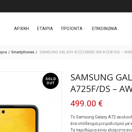
ΑΡΧΙΚΗ
ΕΤΑΙΡΙΑ
ΠΡΟΪΟΝΤΑ
ΕΠΙΚΟΙΝΩΝΙΑ
ύρια
Smartphones
SAMSUNG GALAXY A72(128GB) SM-A725F/DS – AW
SAMSUNG GALA
SOLD
OUT
A725F/DS – A
499.00
€
Το Samsung Galaxy A72 ακολουθε
ένα υπόδειγμα μινιμαλισμού με 
Τα περιθώρια είναι ελάχιστα ενώ