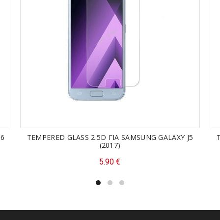
Διάρκεια Ομιλίας: –
Προστασία: –
Πιστοποίηση Προστασίας; –
Αισθητήρες: Accelerometer, Prox
Δακτυλικό Αποτύπωμα: Ναί (κάτ
Διαστάσεις: 165 x 77.4 x 8.4 mm
Βάρος: 203 gr
ΕΠΙΠΛΈΟΝ ΠΛΗΡΟΦΟΡΊΕΣ
Κωδικός προϊόντος:
21000-1-
A6
TEMPERED GLASS 2.5D ΓΙΑ SAMSUNG GALAXY J5
(2017)
Κατηγορίες:
Smartphones
,
Κα
5.90
€
Ετικέτες:
AWESOME BLACK
,
S
ΚΙΝΗΤΑ ΤΗΛΕΦΩΝΑ
,
ΚΙΝΗΤΑ Τ
Μοιραστείτε