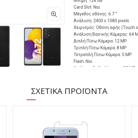
Μνήμη: 128 GB
Card Slot: Ναι
Μέγεθος οθόνης: 6.7 “
Ανάλυση: 2400 x 1080 pixels
Χειρισμός: Οθόνη αφής (Touch s
Ανάλυση Βασικής Κάμερας: 64 
Διπλή Πίσω Κάμερα: 12 MP
Τριπλή Πίσω Κάμερα: 8 MP
Τετραπλή Πίσω Κάμερα: 5 MP
Flash: Ναι
Ανάλυση Selfie Κάμερας: 32 MP
Διπλή Selfie Κάμερα: Όχι
Selfie Flash: Όχι
ΣΧΕΤΙΚΆ ΠΡΟΪΌΝΤΑ
Βίντεο: 1080p 30fps, 4K 30fps
Δίκτυο Σύνδεσης: 4G
Συνδεσιμότητα: 3.5mm Jack, Blue
Χωρητικότητα Μπαταρίας: 500
Αποσπώμενη: Όχι
Γρήγορη Φόρτιση: Ναί (25W)
Ασύρματη Φόρτιση: Όχι
Διάρκεια Αναμονής: –