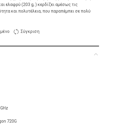
αι ελαφρύ (203 g, ) κερδίζει αμέσως τις
τητα και πολυτέλεια, που παραπέμπει σε πολύ
μένο
Σύγκριση
 GHz
gon 720G