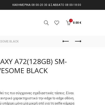
KΑΘΗΜΕΡΙΝΆ 08:00-20:30 & ΣΆΒΒΑΤΟ 08:00-18:00
0
0.00
€
ESOME BLACK
XY A72(128GB) SM-
WESOME BLACK
ί τις πιο σύγχρονες σχεδιαστικές τάσεις. Είναι
κεντρικό χαρακτηριστικό την edge to edge οθόνη.
 υπάρχει μόνο μία μικρή οπή για τη selfie κάμερα