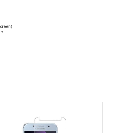
creen)
MP
tooth, NFC, USB-C, Wi-Fi
0 mAh