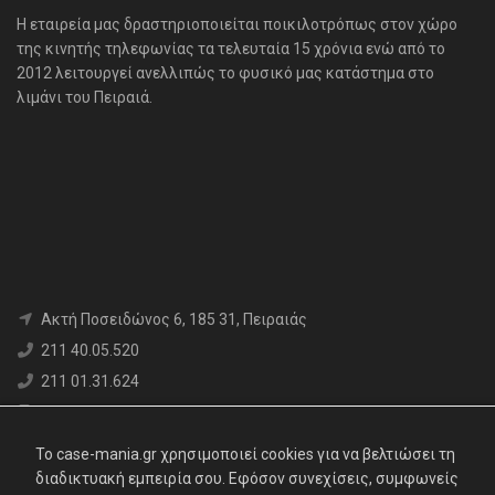
H εταιρεία μας δραστηριοποιείται ποικιλοτρόπως στον χώρο
της κινητής τηλεφωνίας τα τελευταία 15 χρόνια ενώ από το
2012 λειτουργεί ανελλιπώς το φυσικό μας κατάστημα στο
λιμάνι του Πειραιά.
Aκτή Ποσειδώνος 6, 185 31, Πειραιάς
211 40.05.520
211 01.31.624
6980 71.17.12
info@case-mania.gr
To case-mania.gr χρησιμοποιεί cookies για να βελτιώσει τη
Α.Φ.Μ. : 800376552 | Αρ. ΓΕΜΗ: 119062907000
διαδικτυακή εμπειρία σου. Εφόσον συνεχίσεις, συμφωνείς