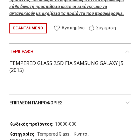
κάθε δυνατή προσπάθεια ώστε οι εικόνες μας να
αντανακλούν με ακρίβεια τα προϊόντα που προσφέρουμε.
Αγαπημένο
Σύγκριση
ΕΞΑΝΤΛΗΜΈΝΟ
ΠΕΡΙΓΡΑΦΉ
TEMPERED GLASS 2.5D ΓΙΑ SAMSUNG GALAXY J5
(2015)
ΕΠΙΠΛΈΟΝ ΠΛΗΡΟΦΟΡΊΕΣ
Κωδικός προϊόντος:
10000-030
Κατηγορίες:
Tempered Glass
,
Κινητά
,