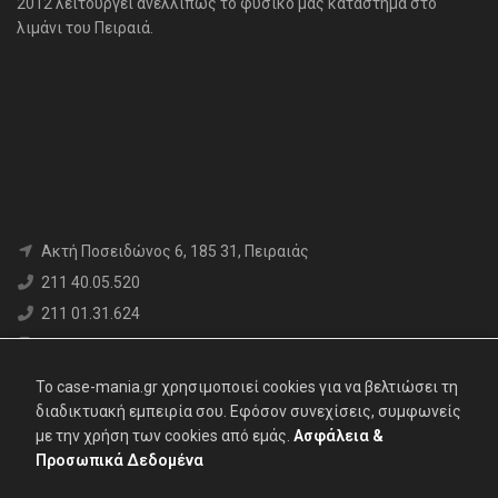
2012 λειτουργεί ανελλιπώς το φυσικό μας κατάστημα στο
λιμάνι του Πειραιά.
Aκτή Ποσειδώνος 6, 185 31, Πειραιάς
211 40.05.520
211 01.31.624
6980 71.17.12
info@case-mania.gr
To case-mania.gr χρησιμοποιεί cookies για να βελτιώσει τη
Α.Φ.Μ. : 800376552 | Αρ. ΓΕΜΗ: 119062907000
διαδικτυακή εμπειρία σου. Εφόσον συνεχίσεις, συμφωνείς
με την χρήση των cookies από εμάς.
Ασφάλεια &
Προσωπικά Δεδομένα