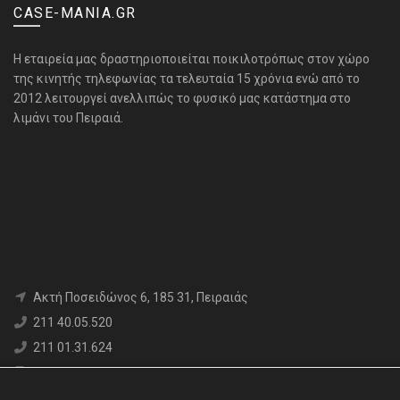
CASE-MANIA.GR
H εταιρεία μας δραστηριοποιείται ποικιλοτρόπως στον χώρο
της κινητής τηλεφωνίας τα τελευταία 15 χρόνια ενώ από το
2012 λειτουργεί ανελλιπώς το φυσικό μας κατάστημα στο
λιμάνι του Πειραιά.
Aκτή Ποσειδώνος 6, 185 31, Πειραιάς
211 40.05.520
211 01.31.624
6980 71.17.12
info@case-mania.gr