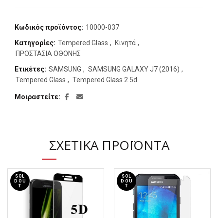
Κωδικός προϊόντος:
10000-037
Κατηγορίες:
Tempered Glass
,
Κινητά
,
ΠΡΟΣΤΑΣΙΑ ΟΘΟΝΗΣ
Ετικέτες:
SAMSUNG
,
SAMSUNG GALAXY J7 (2016)
,
Tempered Glass
,
Tempered Glass 2.5d
Μοιραστείτε
ΣΧΕΤΙΚΆ ΠΡΟΪΌΝΤΑ
SOL
SOL
D OU
D OU
T
T