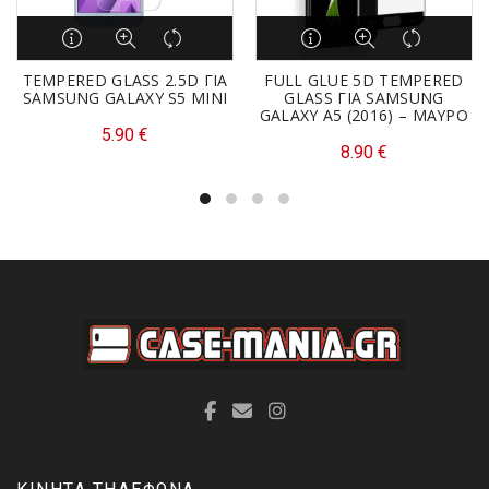
TEMPERED GLASS 2.5D ΓΙΑ
FULL GLUE 5D TEMPERED
SAMSUNG GALAXY S5 MINI
GLASS ΓΙΑ SAMSUNG
GALAXY A5 (2016) – ΜΑΥΡΟ
5.90
€
8.90
€