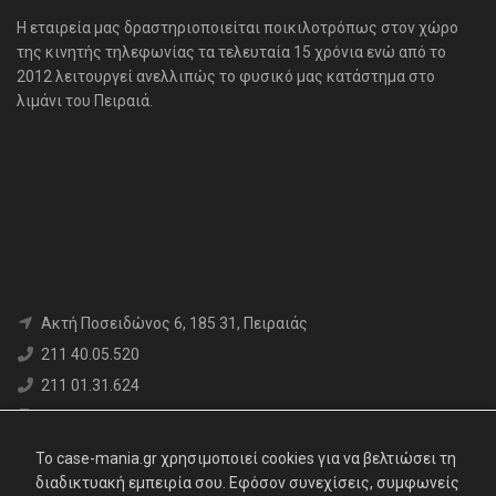
H εταιρεία μας δραστηριοποιείται ποικιλοτρόπως στον χώρο
της κινητής τηλεφωνίας τα τελευταία 15 χρόνια ενώ από το
2012 λειτουργεί ανελλιπώς το φυσικό μας κατάστημα στο
λιμάνι του Πειραιά.
Aκτή Ποσειδώνος 6, 185 31, Πειραιάς
211 40.05.520
211 01.31.624
6980 71.17.12
info@case-mania.gr
To case-mania.gr χρησιμοποιεί cookies για να βελτιώσει τη
Α.Φ.Μ. : 800376552 | Αρ. ΓΕΜΗ: 119062907000
διαδικτυακή εμπειρία σου. Εφόσον συνεχίσεις, συμφωνείς