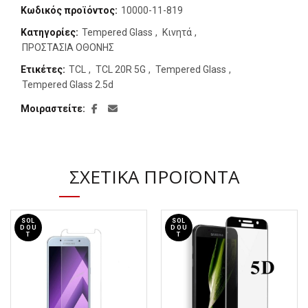
Κωδικός προϊόντος:
10000-11-819
Κατηγορίες:
Tempered Glass
,
Κινητά
,
ΠΡΟΣΤΑΣΙΑ ΟΘΟΝΗΣ
Ετικέτες:
TCL
,
TCL 20R 5G
,
Tempered Glass
,
Tempered Glass 2.5d
Μοιραστείτε
ΣΧΕΤΙΚΆ ΠΡΟΪΌΝΤΑ
SOL
SOL
D OU
D OU
T
T