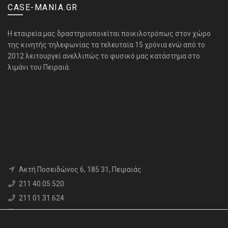
CASE-MANIA.GR
H εταιρεία μας δραστηριοποιείται ποικιλοτρόπως στον χώρο
της κινητής τηλεφωνίας τα τελευταία 15 χρόνια ενώ από το
2012 λειτουργεί ανελλιπώς το φυσικό μας κατάστημα στο
λιμάνι του Πειραιά.
Aκτή Ποσειδώνος 6, 185 31, Πειραιάς
211 40.05.520
211 01.31.624
6980 71.17.12
info@case-mania.gr