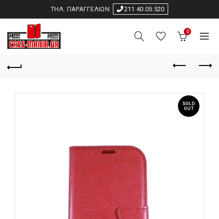
ΤΗΛ. ΠΑΡΑΓΓΕΛΙΩΝ:
211 40.05.520
0
SOLD
OUT