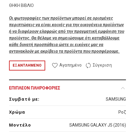
ΘΗΚΗ ΒΙΒΛΙΟ
Οι φωτογραφίες των προϊόντων μπορεί σε ορισμένες
περιπτώσεις να είναι κοινές για την οικογένεια προϊόντων
ή να διαφέρουν ελαφρώς από την πραγματική εμφάνιση του
προϊόντος. Θα θέλαμε να σημειώσουμε ότι καταβάλλουμε
κάθε δυνατή προσπάθεια ώστε οι εικόνες μας να
αντανακλούν με ακρίβεια τα προϊόντα που προσφέρουμε.
Αγαπημένο
Σύγκριση
ΕΞΑΝΤΛΗΜΈΝΟ
ΕΠΙΠΛΈΟΝ ΠΛΗΡΟΦΟΡΊΕΣ
Συμβατό με:
SAMSUNG
Χρώμα
Ροζ
Μοντέλο
SAMSUNG GALAXY J5 (2016)