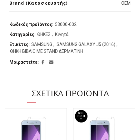
Brand (Κατασκευστής)
OEM
Κωδικός προϊόντος:
53000-002
Κατηγορίες:
ΘΗΚΕΣ
,
Κινητά
Ετικέτες:
SAMSUNG
,
SAMSUNG GALAXY J5 (2016)
,
ΘΗΚΗ ΒΙΒΛΙΟ ΜΕ STAND ΔΕΡΜΑΤΙΝΗ
Μοιραστείτε
ΣΧΕΤΙΚΆ ΠΡΟΪΌΝΤΑ
SOL
D OU
T