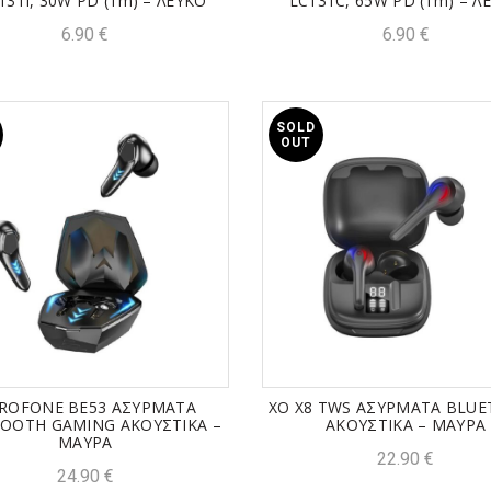
131I, 30W PD (1m) – ΛΕΥΚΟ
LC131C, 65W PD (1m) – Λ
6.90
€
6.90
€
SOLD
OUT
ROFONE BE53 ΑΣΥΡΜΑΤΑ
XO X8 TWS ΑΣΥΡΜΑΤΑ BLU
OOTH GAMING ΑΚΟΥΣΤΙΚΑ –
ΑΚΟΥΣΤΙΚΑ – ΜΑΥΡΑ
ΜΑΥΡΑ
22.90
€
24.90
€