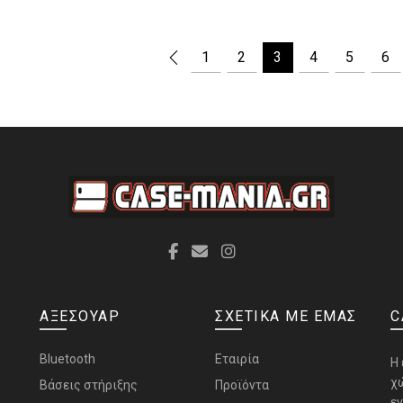
1
2
3
4
5
6
ΑΞΕΣΟΥΑΡ
ΣΧΕΤΙΚΑ ΜΕ ΕΜΑΣ
C
Bluetooth
Εταιρία
H
χ
Bάσεις στήριξης
Προϊόντα
ε