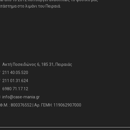
τάστημα στο λιμάνι του Πειραιά.
Aκτή Ποσειδώνος 6, 185 31, Πειραιάς
211 40.05.520
211 01.31.624
6980 71.17.12
info@case-mania.gr
Φ.Μ. : 800376552 | Αρ. ΓΕΜΗ: 119062907000