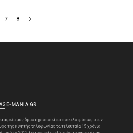
7
8
ASE-MANIA.GR
 εταιρεία μας δραστηριοποιείται ποικιλοτρόπως στον
ώρο της κινητής τηλεφωνίας τα τελευταία 15 χρόνια
νώ από το 2012 λειτουργεί ανελλιπώς το φυσικό μας