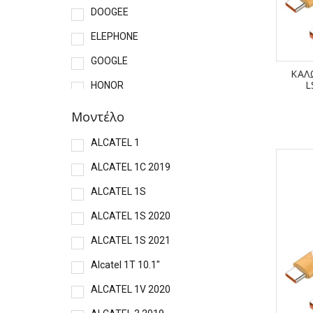
DOOGEE
ELEPHONE
GOOGLE
ΚΑΛ
L
HONOR
HTC
Μοντέλο
HUAWEI
ALCATEL 1
LENOVO
ALCATEL 1C 2019
LG
ALCATEL 1S
MEIZU
ALCATEL 1S 2020
MICROSOFT
ALCATEL 1S 2021
MLS
Alcatel 1T 10.1"
MOTOROLA
ALCATEL 1V 2020
NOKIA