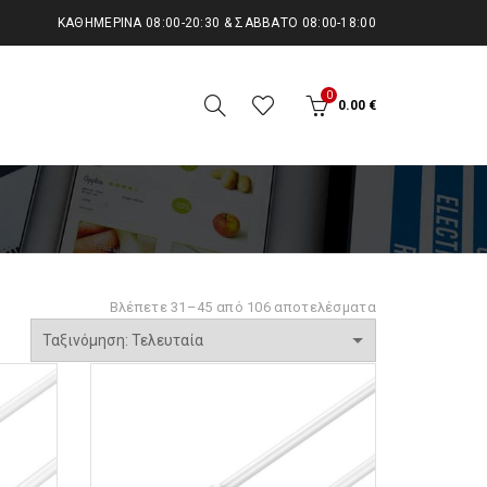
KΑΘΗΜΕΡΙΝΆ 08:00-20:30 & ΣΆΒΒΑΤΟ 08:00-18:00
0
0.00
€
Sorted
Βλέπετε 31–45 από 106 αποτελέσματα
by
latest