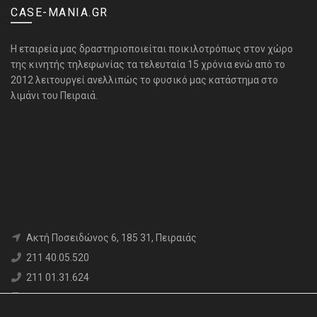
CASE-MANIA.GR
H εταιρεία μας δραστηριοποιείται ποικιλοτρόπως στον χώρο
της κινητής τηλεφωνίας τα τελευταία 15 χρόνια ενώ από το
2012 λειτουργεί ανελλιπώς το φυσικό μας κατάστημα στο
λιμάνι του Πειραιά.
Aκτή Ποσειδώνος 6, 185 31, Πειραιάς
211 40.05.520
211 01.31.624
6980 71.17.12