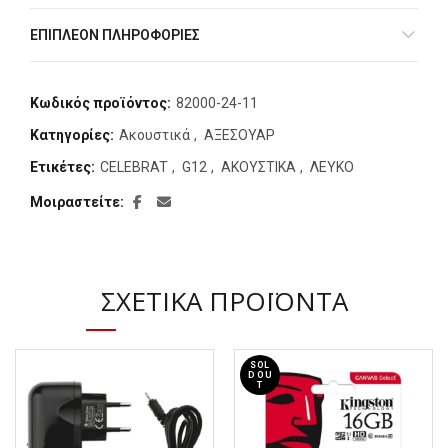
ΕΠΙΠΛΈΟΝ ΠΛΗΡΟΦΟΡΊΕΣ
Κωδικός προϊόντος:
82000-24-11
Κατηγορίες:
Ακουστικά
,
ΑΞΕΣΟΥΑΡ
Ετικέτες:
CELEBRAT
,
G12
,
ΑΚΟΥΣΤΙΚΑ
,
ΛΕΥΚΟ
Μοιραστείτε
ΣΧΕΤΙΚΆ ΠΡΟΪΌΝΤΑ
SOL
D OU
T