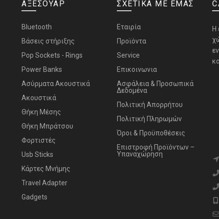
ΑΞΕΣΟΥΑΡ
ΣΧΕΤΙΚΑ ΜΕ ΕΜΑΣ
C
Bluetooth
Εταιρία
H
χ
Bάσεις στήριξης
Προϊόντα
ε
Pop Sockets - Rings
Service
κα
Power Banks
Επικοινωνια
Ασύρματα Ακουστικά
Ασφάλεια & Προσωπικά
Δεδομένα
Ακουστικά
Πολιτική Απορρήτου
Θήκη Μέσης
Πολιτική Πληρωμών
Θήκη Μπράτσου
Όροι & Προϋποθέσεις
Φορτιστές
Επιστροφή Προϊόντων –
Υπαναχώρηση
Usb Sticks
Κάρτες Μνήμης
Travel Adapter
Gadgets