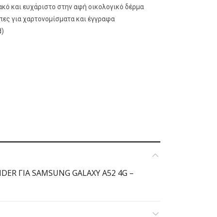
κό και ευχάριστο στην αφή οικολογικό δέρμα
πες για χαρτονομίσματα και έγγραφα
d)
NDER ΓΙΑ SAMSUNG GALAXY A52 4G - ΜΑΥΡΗ ποσότητα
DER ΓΙΑ SAMSUNG GALAXY A52 4G –