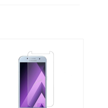
716-1
 Βιβλίο
,
SAMSUNG GALAXY A52 4G
,
SOLD
OUT
MSUNG GALAXY A52S 5G
,
TENDER
,