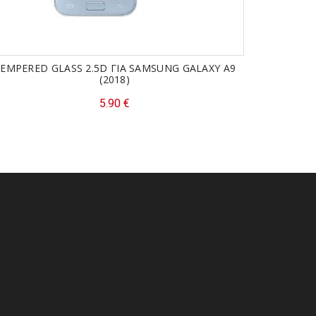
EMPERED GLASS 2.5D ΓΙΑ SAMSUNG GALAXY A9
TEMPERED 
(2018)
5.90
€