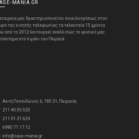
ASE-MANIA.GR
 εταιρεία μας δραστηριοποιείται ποικιλοτρόπως στον
ώρο της κινητής τηλεφωνίας τα τελευταία 15 χρόνια
νώ από το 2012 λειτουργεί ανελλιπώς το φυσικό μας
τάστημα στο λιμάνι του Πειραιά.
Aκτή Ποσειδώνος 6, 185 31, Πειραιάς
211 40.05.520
211 01.31.624
6980 71.17.12
info@case-mania.gr