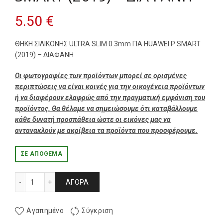
5.50
€
ΘΗΚΗ ΣΙΛΙΚΟΝΗΣ ULTRA SLIM 0.3mm ΓΙΑ HUAWEI P SMART
(2019) – ΔΙΑΦΑΝΗ
Οι φωτογραφίες των προϊόντων μπορεί σε ορισμένες
περιπτώσεις να είναι κοινές για την οικογένεια προϊόντων
ή να διαφέρουν ελαφρώς από την πραγματική εμφάνιση του
προϊόντος. Θα θέλαμε να σημειώσουμε ότι καταβάλλουμε
κάθε δυνατή προσπάθεια ώστε οι εικόνες μας να
αντανακλούν με ακρίβεια τα προϊόντα που προσφέρουμε.
ΣΕ ΑΠΌΘΕΜΑ
ΘΗΚΗ ΣΙΛΙΚΟΝΗΣ ULTRA SLIM 0.3mm ΓΙΑ HUAWEI P SMART 
ΑΓΟΡΆ
Αγαπημένο
Σύγκριση