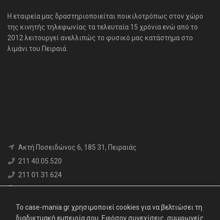
H εταιρεία μας δραστηριοποιείται ποικιλοτρόπως στον χώρο
της κινητής τηλεφωνίας τα τελευταία 15 χρόνια ενώ από το
2012 λειτουργεί ανελλιπώς το φυσικό μας κατάστημα στο
λιμάνι του Πειραιά.
Aκτή Ποσειδώνος 6, 185 31, Πειραιάς
211 40.05.520
211 01.31.624
6980 71.17.12
info@case-mania.gr
To case-mania.gr χρησιμοποιεί cookies για να βελτιώσει τη
Α.Φ.Μ. : 800376552 | Αρ. ΓΕΜΗ: 119062907000
διαδικτυακή εμπειρία σου. Εφόσον συνεχίσεις, συμφωνείς