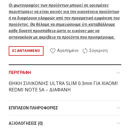
Οι φωτογραφίες των προϊόντων μπορεί σε ορισμένες
περιπτώσεις να είναι κοινές για την οικογένεια προϊόντων
ή να διαφέρουν ελαφρώς από την πραγματική εμφάνιση του
προϊόντος. Θα θέλαμε να σημειώσουμε ότι καταβάλλουμε
κάθε δυνατή προσπάθεια ώστε οι εικόνες μας να
αντανακλούν με ακρίβεια τα προϊόντα που προσφέρουμε.
Αγαπημένο
Σύγκριση
ΕΞΑΝΤΛΗΜΈΝΟ
ΠΕΡΙΓΡΑΦΉ
ΘΗΚΗ ΣΙΛΙΚΟΝΗΣ ULTRA SLIM 0.3mm ΓΙΑ XIAOMI
REDMI NOTE 5A – ΔΙΑΦΑΝH
ΕΠΙΠΛΈΟΝ ΠΛΗΡΟΦΟΡΊΕΣ
ΑΞΙΟΛΟΓΉΣΕΙΣ (0)