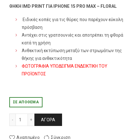
ΘΗΚΗ IMD PRINT ΓΙΑ IPHONE 15 PRO MAX – FLORAL
Ειδικές κοπές για τις θύρες που παρέχουν εύκολη
πρόσβαση
Αντέχει στις γρατσουνιές και αποτρέπει τη φθορά
κατά τη χρήση
Ανθεκτική εκτύπωση μεταξύ των στρωμάτων της
θήκης για ανθεκτικότητα
ΦΩΤΟΓΡΑΦΙΑ ΥΠΟΔΕΙΓΜΑ ΕΝΔΕΙΚΤΙΚΗ ΤΟΥ
ΠΡΟΪΟΝΤΟΣ
ΣΕ ΑΠΌΘΕΜΑ
ΘΗΚΗ IMD PRINT ΓΙΑ IPHONE 15 PRO MAX - FLORAL ποσότη
ΑΓΟΡΆ
Αγαπημένο
Σύγκριση