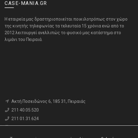
CASE-MANIA.GR
H εταιρεία μας δραστηριοποιείται ποικιλοτρόπως στον χώρο
της κινητής τηλεφωνίας τα τελευταία 15 χρόνια ενώ από το
2012 λειτουργεί ανελλιπώς το φυσικό μας κατάστημα στο
λιμάνι του Πειραιά.
Aκτή Ποσειδώνος 6, 185 31, Πειραιάς
211 40.05.520
211 01.31.624
6980 71.17.12
info@case-mania.gr