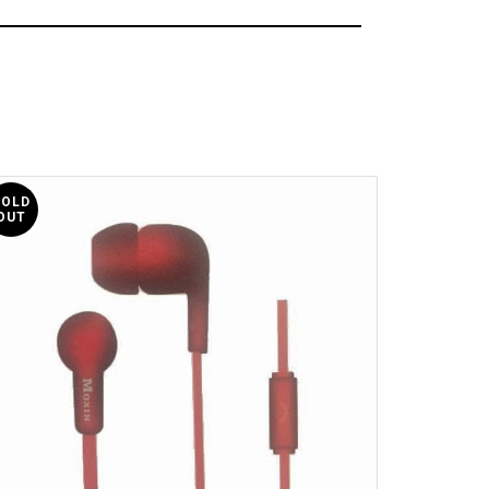
3.5mm W21 – ΜΑΥΡΑ
με μικρόφωνο. Παρέχουν υψηλής ποιότητας,
και καθαρούς υψηλούς και χαμηλούς τόνους. Χάρη
έπουν άνετη και μακράς διάρκειας ακρόαση
SOLD
SOLD
OUT
OUT
ll παρέχουν δυνατά μπάσα και χαμηλή
ς να αναπαράγετε ήχο HD.
άκια, το προϊόν εξασφαλίζει άνεση χρήσης και
 μουσικής.
ς επιτρέπει να πραγματοποιείτε φωνητικές
ς όπως Skype, WhatsApp, Line, Discord και άλλες.
κουμπί καθιστά εύκολη τη χρήση των ακουστικών.