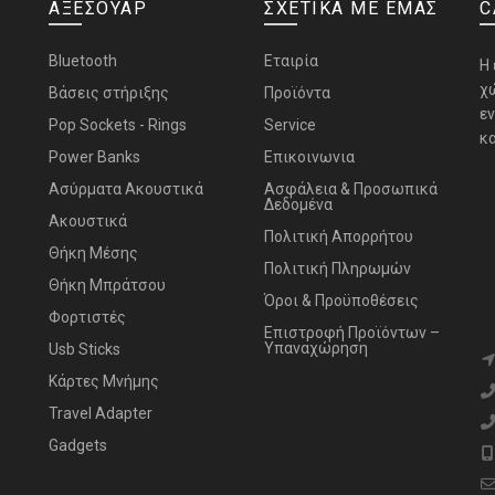
ΑΞΕΣΟΥΑΡ
ΣΧΕΤΙΚΑ ΜΕ ΕΜΑΣ
C
Bluetooth
Εταιρία
H
χ
Bάσεις στήριξης
Προϊόντα
ε
Pop Sockets - Rings
Service
κα
Power Banks
Επικοινωνια
Ασύρματα Ακουστικά
Ασφάλεια & Προσωπικά
Δεδομένα
Ακουστικά
Πολιτική Απορρήτου
Θήκη Μέσης
Πολιτική Πληρωμών
Θήκη Μπράτσου
Όροι & Προϋποθέσεις
Φορτιστές
Επιστροφή Προϊόντων –
Υπαναχώρηση
Usb Sticks
Κάρτες Μνήμης
Travel Adapter
Gadgets