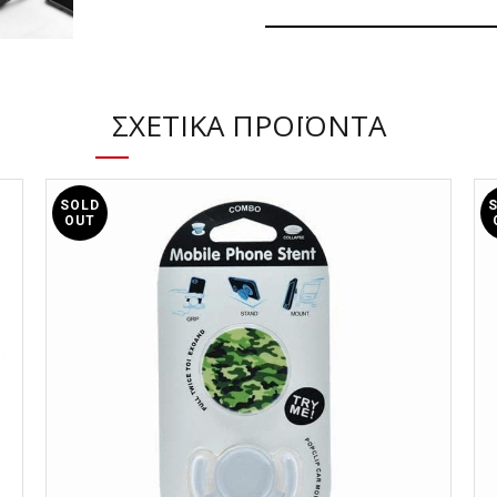
ΠΕΡΙΓΡΑΦΉ
HOCO ΕΝΣΥΡΜΑΤΑ ΑΚΟΥΣΤΙΚΑ 
ΣΧΕΤΙΚΆ ΠΡΟΪΌΝΤΑ
Ακουστικά HOCO W21 Gracefull 
κρυστάλλινο ήχο σε έκδοση HD 
στα μαλακά μαξιλαράκια, επιτρ
SOLD
μουσικής.
OUT
Τα ακουστικά HOCO W21 Gracefu
παραμόρφωση, επιτρέποντάς σα
Εξοπλισμένα με μαλακά μαξιλαρ
επιτρέπει μακροχρόνια ακρόαση
Το ενσωματωμένο μικρόφωνο σά
κλήσεις σε εφαρμογές συνομιλία
Ο έλεγχος λειτουργίας με ένα 