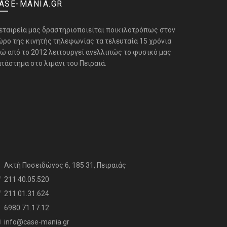
ASE-MANIA.GR
 εταιρεία μας δραστηριοποιείται ποικιλοτρόπως στον
ώρο της κινητής τηλεφωνίας τα τελευταία 15 χρόνια
νώ από το 2012 λειτουργεί ανελλιπώς το φυσικό μας
τάστημα στο λιμάνι του Πειραιά.
Aκτή Ποσειδώνος 6, 185 31, Πειραιάς
211 40.05.520
211 01.31.624
6980 71.17.12
info@case-mania.gr