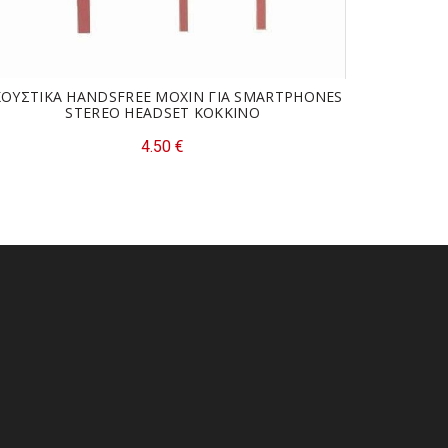
ΚΟΥΣΤΙΚΑ HANDSFREE MOXIN ΓΙΑ SMARTPHONES
KIN
STEREO HEADSET ΚΟΚΚΙΝΟ
-1
ΣΟΥΑΡ
4.50
€
ΑΚΟΥΣΤΙΚΑ ΚΕΦΑΛΗΣ
,
ΜΑΥΡΟ