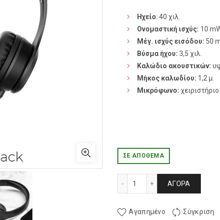
Ηχείο
: 40 χιλ.
Ονομαστική ισχύς:
10 m
Μέγ. ισχύς εισόδου:
50 
Βύσμα ήχου:
3,5 χιλ.
Καλώδιο ακουστικών:
υψ
Μήκος καλωδίου:
1,2 μ.
Μικρόφωνο:
χειριστήριο
ΣΕ ΑΠΌΘΕΜΑ
HOCO ΕΝΣΥΡΜΑΤΑ ΑΚΟΥΣΤ
ΑΓΟΡΆ
Αγαπημένο
Σύγκριση