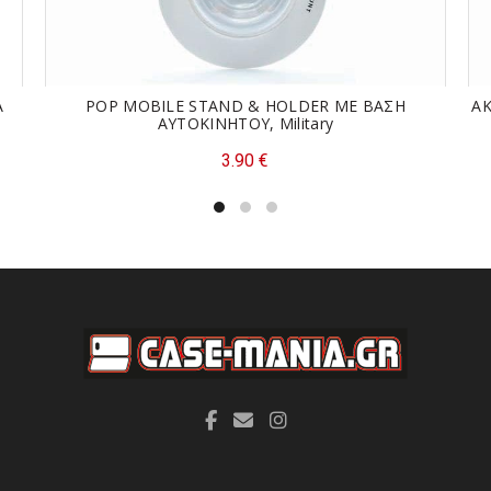
ΕΠΙΠΛΈΟΝ ΠΛΗΡΟΦΟΡΊΕΣ
A
POP MOBILE STAND & HOLDER ΜΕ ΒΑΣΗ
Α
ΑΥΤΟΚΙΝΗΤΟΥ, Military
Κωδικός προϊόντος:
82000-34
Κατηγορίες:
Ακουστικά
,
ΑΞΕ
3.90
€
Ετικέτες:
3.5MM
,
ΑΚΟΥΣΤΙΚΑ
,
Μοιραστείτε