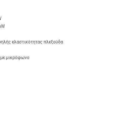
W
mW
ηλής ελαστικότητας πλεξούδα
 με μικρόφωνο
ΙΚΑ 3.5mm W21 - ΜΑΥΡΑ ποσότητα