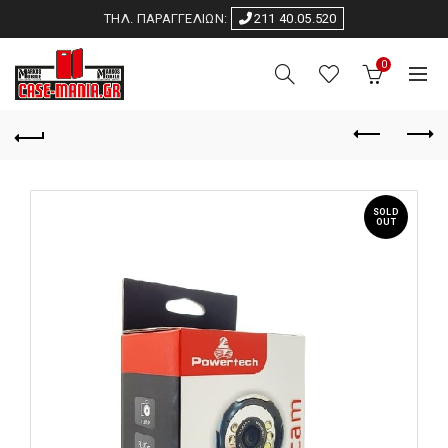
ΤΗΛ. ΠΑΡΑΓΓΕΛΙΩΝ:
211 40.05.520
0
SOLD
OUT