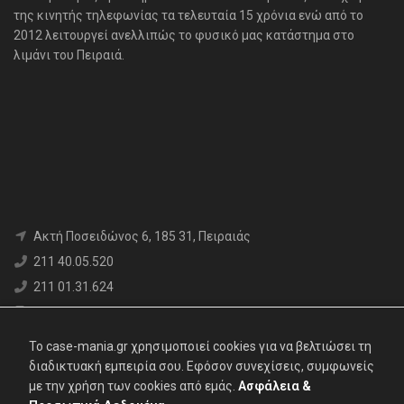
της κινητής τηλεφωνίας τα τελευταία 15 χρόνια ενώ από το
2012 λειτουργεί ανελλιπώς το φυσικό μας κατάστημα στο
λιμάνι του Πειραιά.
Aκτή Ποσειδώνος 6, 185 31, Πειραιάς
211 40.05.520
211 01.31.624
6980 71.17.12
info@case-mania.gr
To case-mania.gr χρησιμοποιεί cookies για να βελτιώσει τη
Α.Φ.Μ. : 800376552 | Αρ. ΓΕΜΗ: 119062907000
διαδικτυακή εμπειρία σου. Εφόσον συνεχίσεις, συμφωνείς
με την χρήση των cookies από εμάς.
Ασφάλεια &